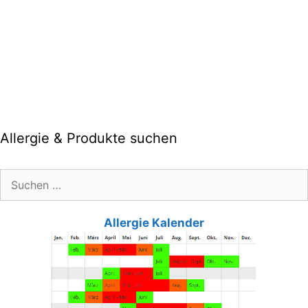
Allergie & Produkte suchen
Suche
nach:
Allergie Kalender