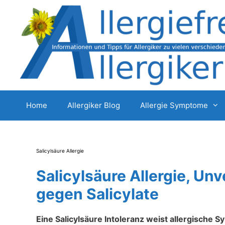
Zum
Inhalt
springen
Home
Allergiker Blog
Allergie Symptome
Salicylsäure Allergie
Salicylsäure Allergie, Unv
gegen Salicylate
Eine Salicylsäure Intoleranz weist allergische S