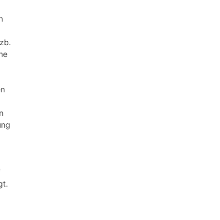
h
zb.
ne
en
n
ung
f
gt.