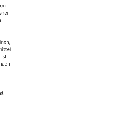
von
sher
n
inen,
ittel
Ist
 nach
st