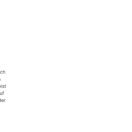
ich
n
ist
uf
der