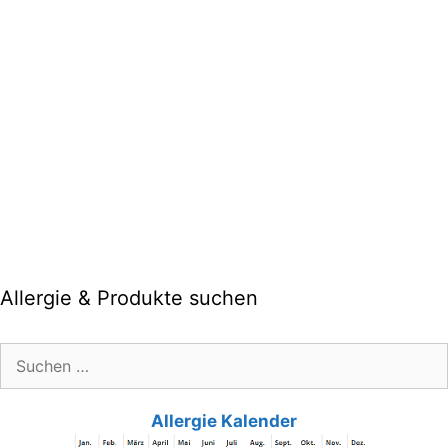
Allergie & Produkte suchen
Suche
nach:
Allergie Kalender