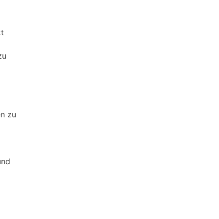
kt
zu
en zu
und