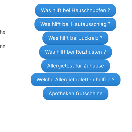
Was hilft bei Heuschnupfen ?
Was hilft bei Hautausschlag ?
che
Was hilft bei Juckreiz ?
ann
Was hilft bei Reizhusten ?
Allergietest für Zuhause
Welche Allergietabletten helfen ?
Apotheken Gutscheine