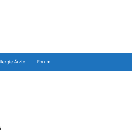
llergie Ärzte
Forum
i