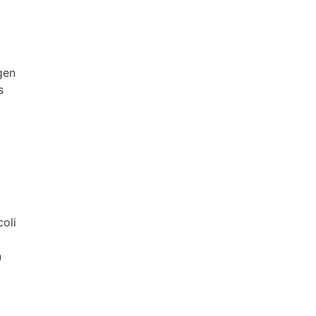
gen
s
oli
n