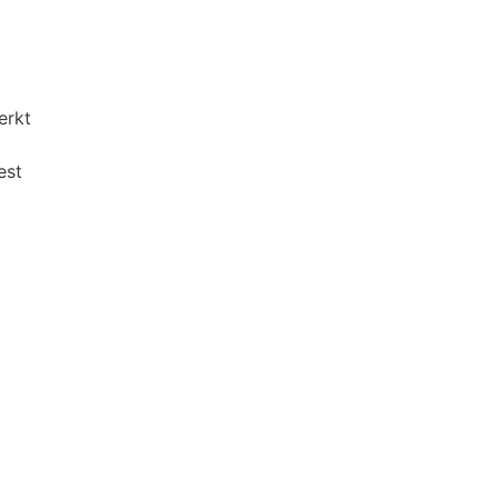
erkt
est