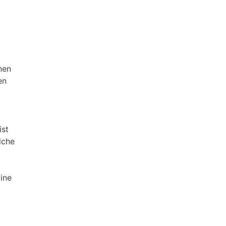
nen
en
ist
che
ine