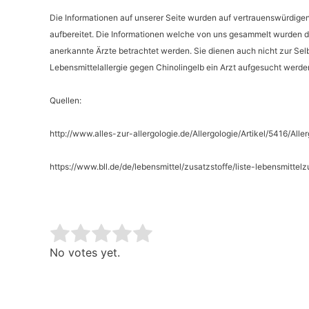
Die Informationen auf unserer Seite wurden auf vertrauenswürdigen 
aufbereitet. Die Informationen welche von uns gesammelt wurden dü
anerkannte Ärzte betrachtet werden. Sie dienen auch nicht zur Selbs
Lebensmittelallergie gegen Chinolingelb ein Arzt aufgesucht werde
Quellen:
http://www.alles-zur-allergologie.de/Allergologie/Artikel/5416/Aller
https://www.bll.de/de/lebensmittel/zusatzstoffe/liste-lebensmitte
Rate this item:
Submit Rating
No votes yet.