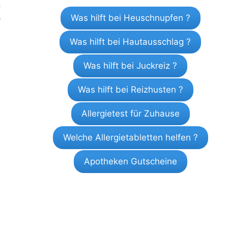
n
s
Was hilft bei Heuschnupfen ?
Was hilft bei Hautausschlag ?
Was hilft bei Juckreiz ?
Was hilft bei Reizhusten ?
Allergietest für Zuhause
Welche Allergietabletten helfen ?
Apotheken Gutscheine