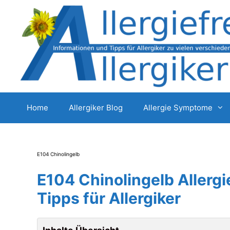
Zum
Inhalt
springen
Home
Allergiker Blog
Allergie Symptome
E104 Chinolingelb
E104 Chinolingelb Aller
Tipps für Allergiker