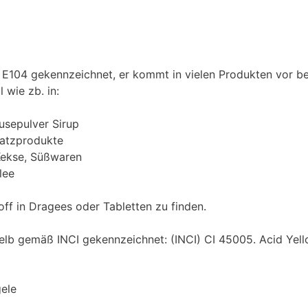
ff E104 gekennzeichnet, er kommt in vielen Produkten vor be
 wie zb. in:
usepulver Sirup
satzprodukte
Kekse, Süßwaren
lee
off in Dragees oder Tabletten zu finden.
elb gemäß INCI gekennzeichnet: (INCI) CI 45005. Acid Yel
ele