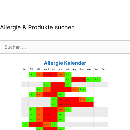
Allergie & Produkte suchen
Suche
nach:
Allergie Kalender