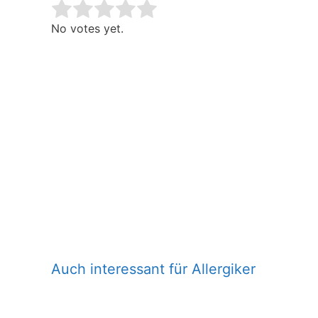
Rate this item:
Submit Rating
No votes yet.
Auch interessant für Allergiker