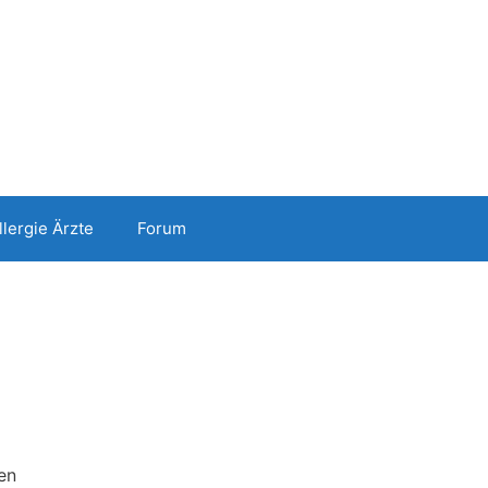
llergie Ärzte
Forum
en