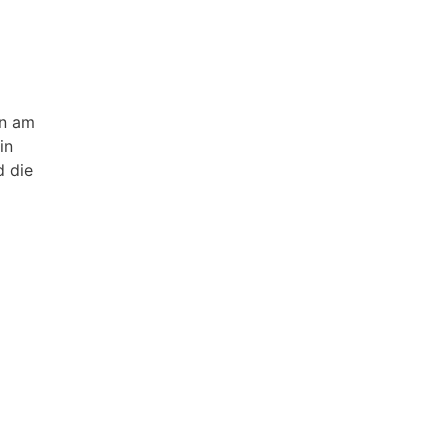
an am
in
d die