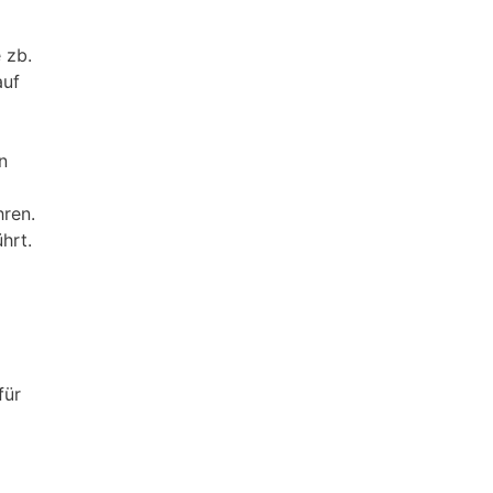
 zb.
auf
n
hren.
hrt.
für