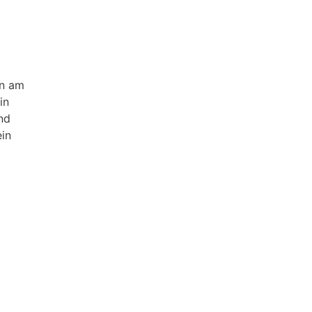
an am
in
nd
ein