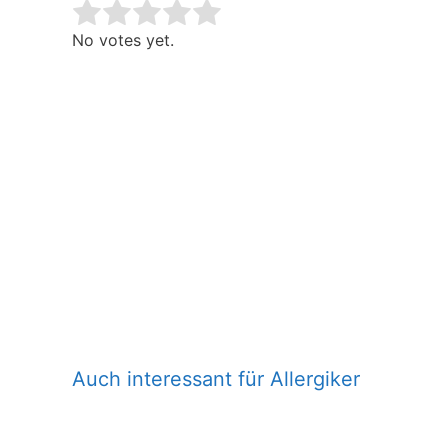
Rate this item:
Submit Rating
No votes yet.
Auch interessant für Allergiker