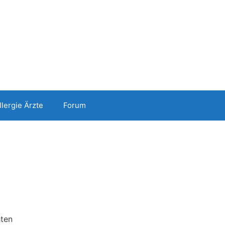
llergie Ärzte
Forum
hten