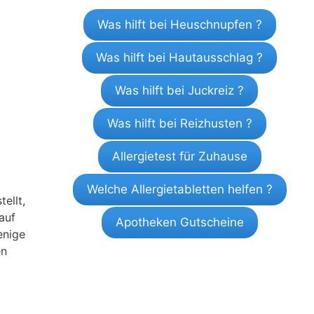
Was hilft bei Heuschnupfen ?
Was hilft bei Hautausschlag ?
Was hilft bei Juckreiz ?
Was hilft bei Reizhusten ?
Allergietest für Zuhause
Welche Allergietabletten helfen ?
ellt,
auf
Apotheken Gutscheine
enige
en