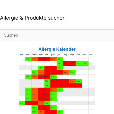
Allergie & Produkte suchen
Suche
nach:
Allergie Kalender