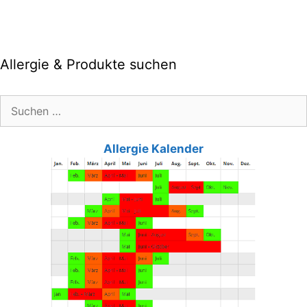
Allergie & Produkte suchen
Suche
nach:
Allergie Kalender