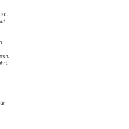
 zb.
auf
n
hren.
hrt.
für