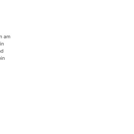
an am
in
nd
ein