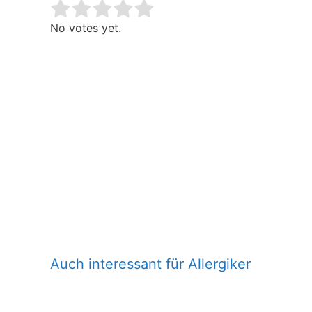
Rate this item:
Submit Rating
No votes yet.
Auch interessant für Allergiker