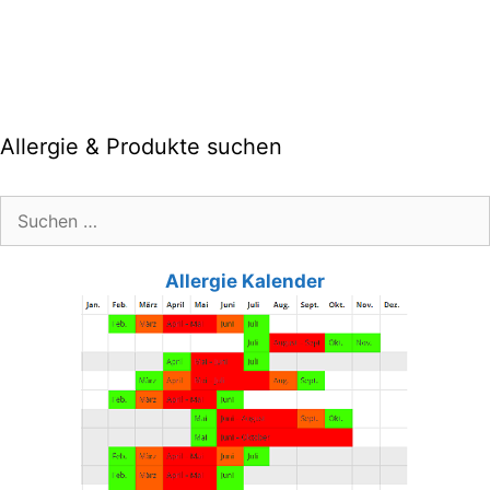
Allergie & Produkte suchen
Suche
nach:
Allergie Kalender