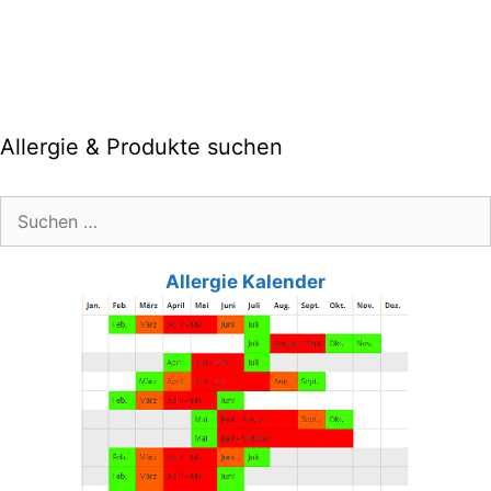
Allergie & Produkte suchen
Suche
nach:
Allergie Kalender