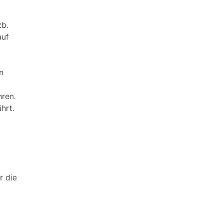
zb.
auf
n
hren.
hrt.
r die