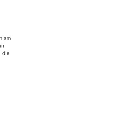
an am
in
 die