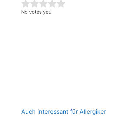
Rate this item:
Submit Rating
No votes yet.
Auch interessant für Allergiker