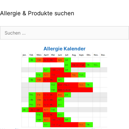
Allergie & Produkte suchen
Suche
nach:
Allergie Kalender