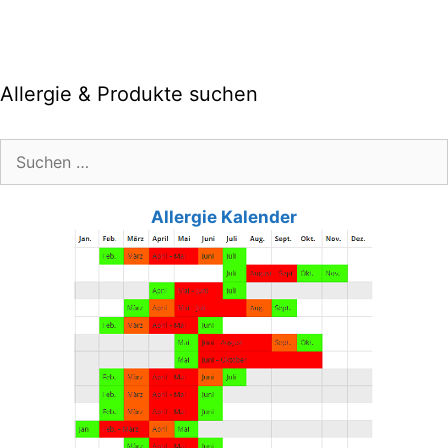
Allergie & Produkte suchen
Suche
nach:
Allergie Kalender