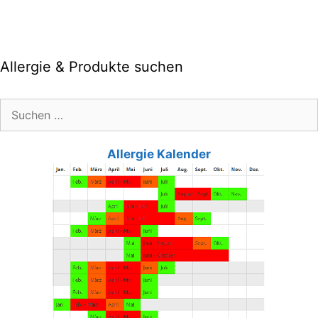
Allergie & Produkte suchen
Suche
nach:
Allergie Kalender