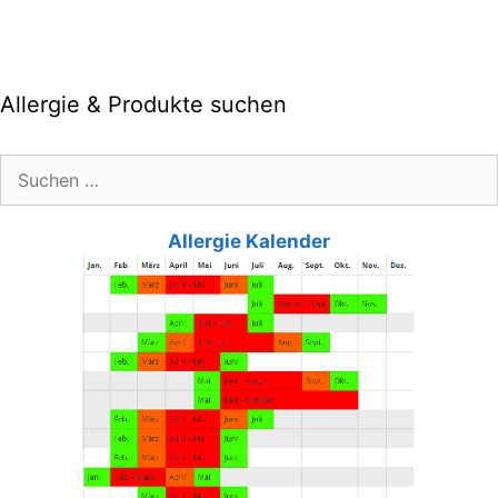
Allergie & Produkte suchen
Suche
nach:
Allergie Kalender