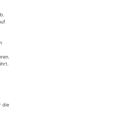
b.
auf
n
hren.
hrt.
r die