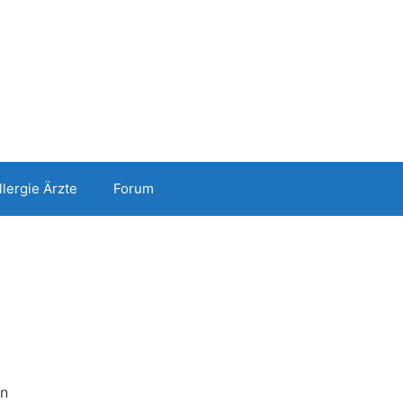
llergie Ärzte
Forum
en