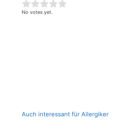
Rate this item:
Submit Rating
No votes yet.
Auch interessant für Allergiker