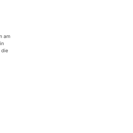
an am
in
 die