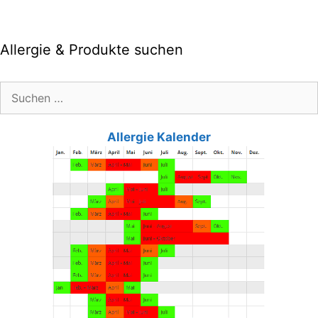
Allergie & Produkte suchen
Suche
nach:
Allergie Kalender