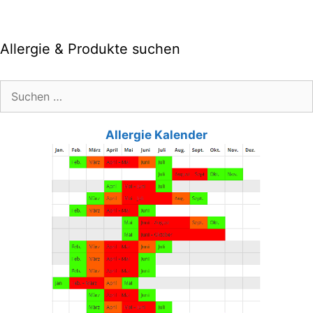
Allergie & Produkte suchen
Suche
nach:
Allergie Kalender