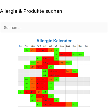
Allergie & Produkte suchen
Suche
nach:
Allergie Kalender