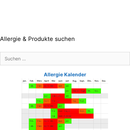
Allergie & Produkte suchen
Suche
nach:
Allergie Kalender