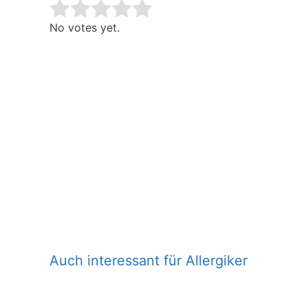
Rate this item:
Submit Rating
No votes yet.
Auch interessant für Allergiker