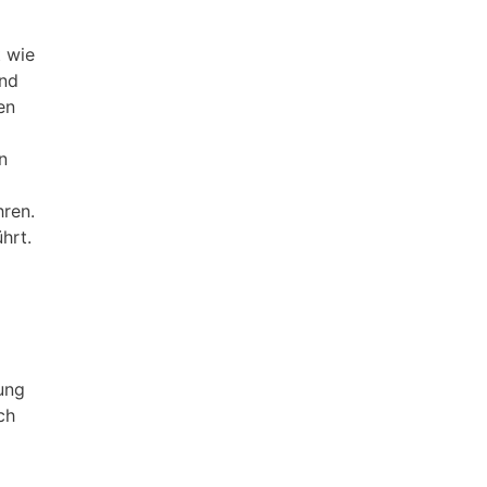
t wie
ind
en
n
hren.
hrt.
tung
ch