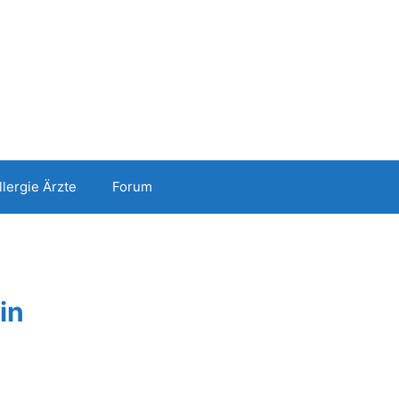
llergie Ärzte
Forum
in