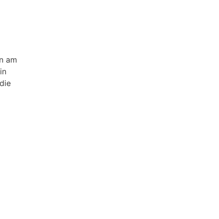
an am
in
die