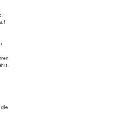
b.
auf
n
hren.
hrt.
 die