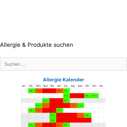
Allergie & Produkte suchen
Suche
nach:
Allergie Kalender