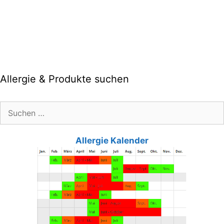
Allergie & Produkte suchen
Suche
nach:
Allergie Kalender