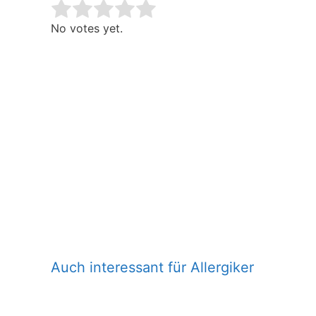
Rate this item:
Submit Rating
No votes yet.
Auch interessant für Allergiker