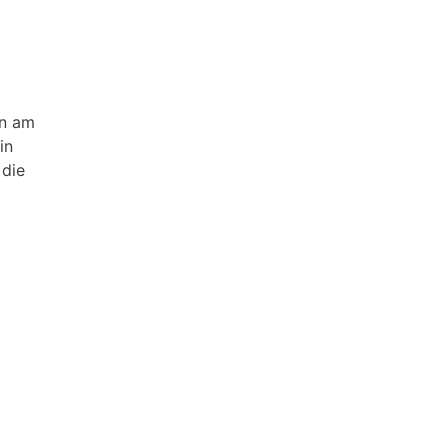
an am
in
 die