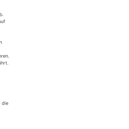
b.
auf
n
hren.
hrt.
 die