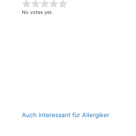
Rate this item:
Submit Rating
No votes yet.
Auch interessant für Allergiker