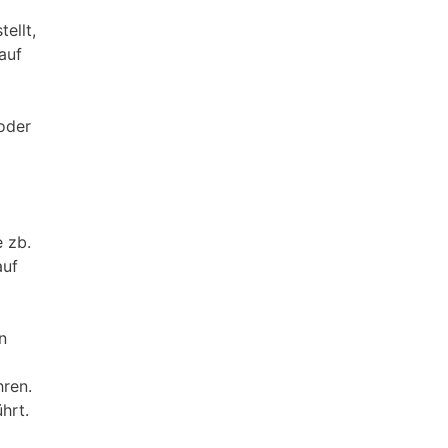
ellt,
auf
 oder
 zb.
auf
n
hren.
hrt.