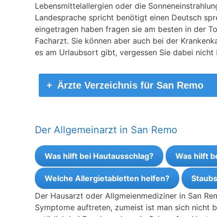
Lebensmittelallergien oder die Sonneneinstrahlun
Landesprache spricht benötigt einen Deutsch spre
eingetragen haben fragen sie am besten in der Tou
Facharzt. Sie können aber auch bei der Kranken
es am Urlaubsort gibt, vergessen Sie dabei nicht
Ärzte Verzeichnis für San Remo
Der Allgemeinarzt in San Remo
Was hilft bei Hautausschlag?
Was hilft 
Welche Allergietabletten helfen?
Staubs
Der Hausarzt oder Allgmeienmediziner in San Rem
Symptome auftreten, zumeist ist man sich nicht b