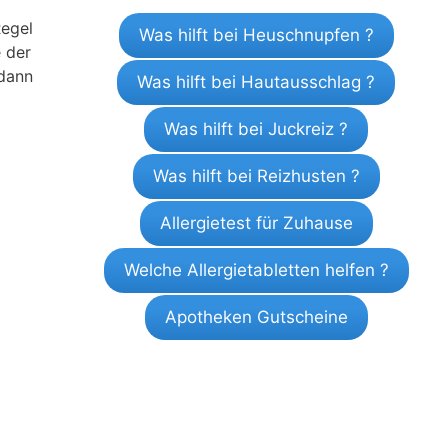
Regel
Was hilft bei Heuschnupfen ?
e der
 dann
Was hilft bei Hautausschlag ?
Was hilft bei Juckreiz ?
Was hilft bei Reizhusten ?
Allergietest für Zuhause
Welche Allergietabletten helfen ?
Apotheken Gutscheine