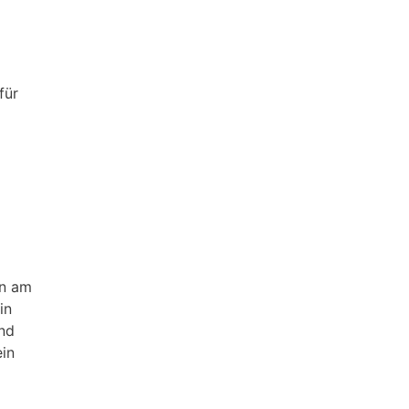
für
an am
in
und
ein