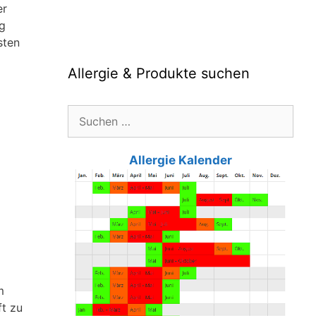
er
ng
sten
Allergie & Produkte suchen
Suche
nach:
Allergie Kalender
m
ft zu