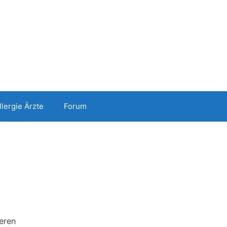
llergie Ärzte
Forum
seren