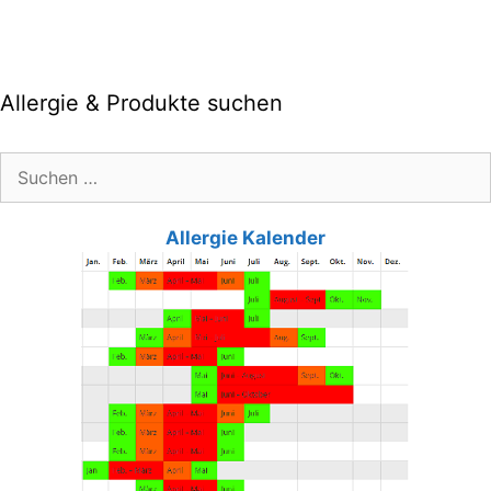
Allergie & Produkte suchen
Suche
nach:
Allergie Kalender