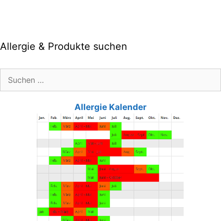
Allergie & Produkte suchen
Suche
nach:
Allergie Kalender