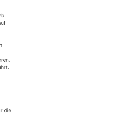
zb.
auf
n
hren.
hrt.
r die