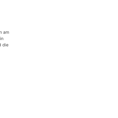
an am
in
d die