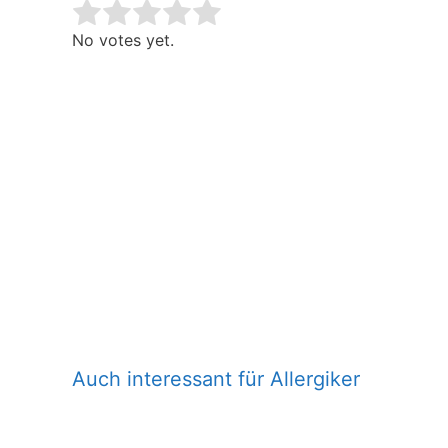
Rate this item:
Submit Rating
No votes yet.
Auch interessant für Allergiker