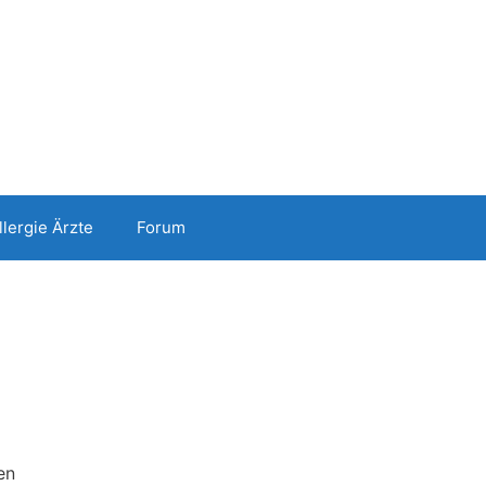
llergie Ärzte
Forum
en