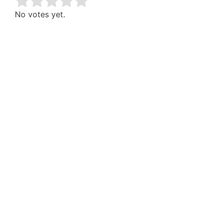
Rate this item:
Submit Rating
No votes yet.