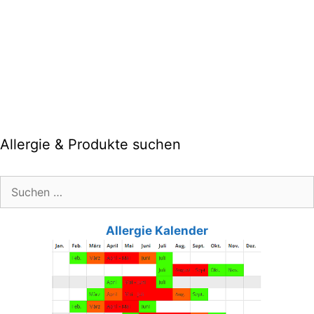
Allergie & Produkte suchen
Suche
nach:
Allergie Kalender