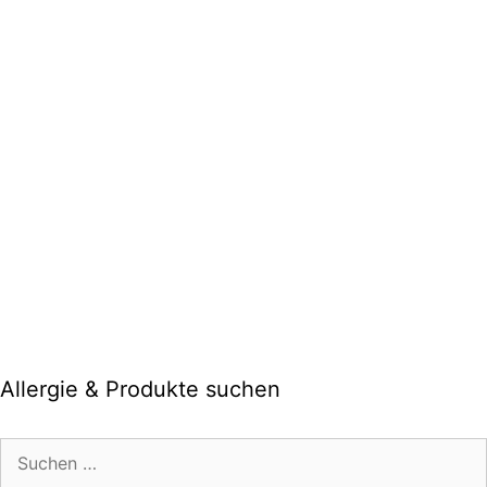
Allergie & Produkte suchen
Suche
nach: