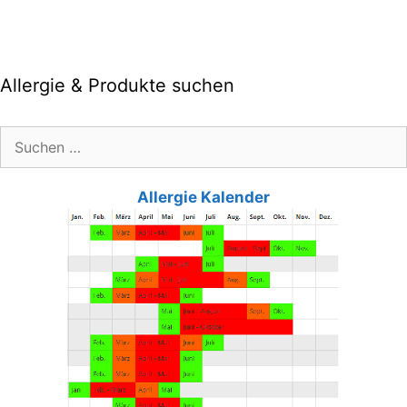
Allergie & Produkte suchen
Suche
nach:
Allergie Kalender