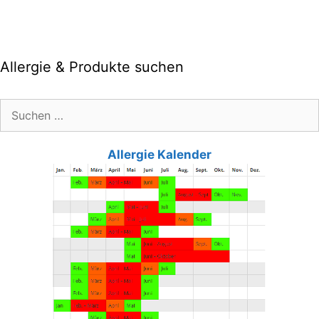
Allergie & Produkte suchen
Suche
nach:
Allergie Kalender