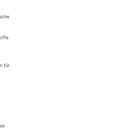
sche
offe
n für
gie