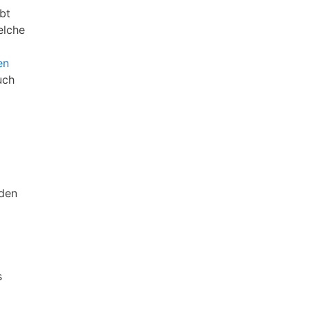
bt
lche
en
uch
 den
s