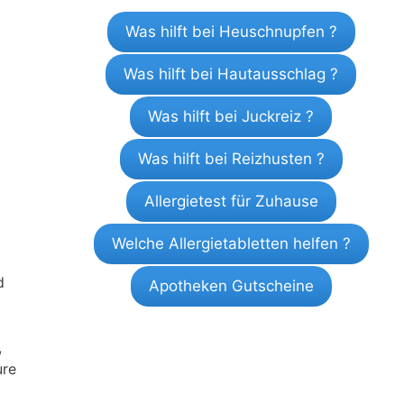
Was hilft bei Heuschnupfen ?
Was hilft bei Hautausschlag ?
Was hilft bei Juckreiz ?
Was hilft bei Reizhusten ?
Allergietest für Zuhause
Welche Allergietabletten helfen ?
d
Apotheken Gutscheine
,
ure