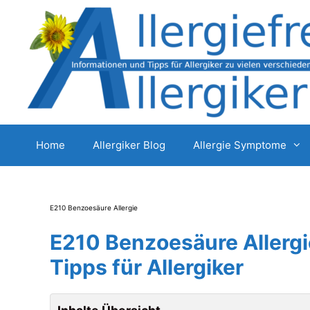
Zum
Inhalt
springen
Home
Allergiker Blog
Allergie Symptome
E210 Benzoesäure Allergie
E210 Benzoesäure Allerg
Tipps für Allergiker