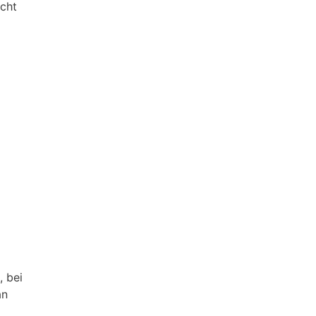
icht
 bei
an