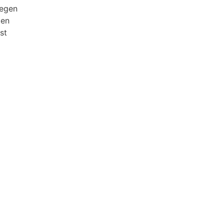
gegen
ten
st