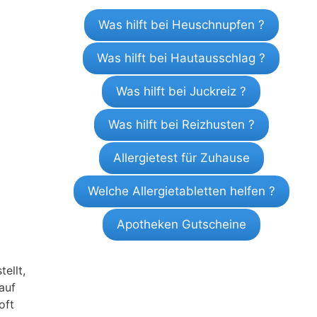
Was hilft bei Heuschnupfen ?
Was hilft bei Hautausschlag ?
Was hilft bei Juckreiz ?
Was hilft bei Reizhusten ?
Allergietest für Zuhause
Welche Allergietabletten helfen ?
Apotheken Gutscheine
ellt,
auf
oft