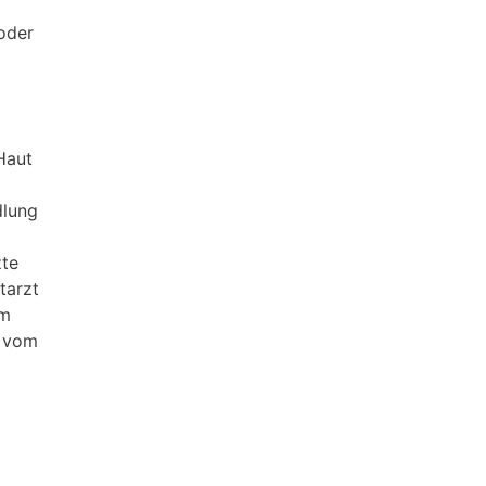
 oder
Haut
dlung
zte
tarzt
em
r vom