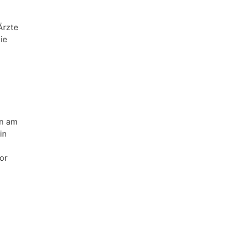
Ärzte
ie
an am
in
or