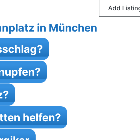
Add Listin
anplatz in München
sschlag?
hnupfen?
z?
tten helfen?