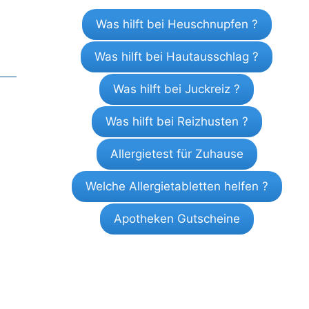
Was hilft bei Heuschnupfen ?
Was hilft bei Hautausschlag ?
Was hilft bei Juckreiz ?
Was hilft bei Reizhusten ?
Allergietest für Zuhause
Welche Allergietabletten helfen ?
Apotheken Gutscheine