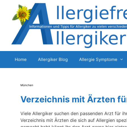
Zum
Inhalt
springen
Home
Allergiker Blog
Allergie Symptome
München
Verzeichnis mit Ärzten für
Viele Allergiker suchen den passenden Arzt für ihr
Verzeichnis mit Ärzten die sich auf Allergien spe