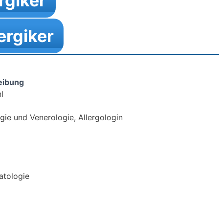
rgiker
ergiker
eibung
l
gie und Venerologie, Allergologin
atologie