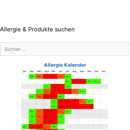
Allergie & Produkte suchen
Suche
nach:
Allergie Kalender